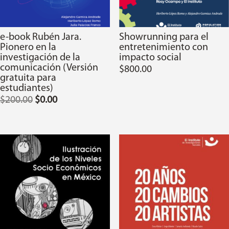
e-book Rubén Jara.
Showrunning para el
Pionero en la
entretenimiento con
investigación de la
impacto social
comunicación (Versión
$
800.00
gratuita para
estudiantes)
El
El
$
200.00
$
0.00
precio
precio
original
actual
era:
es:
$200.00.
$0.00.