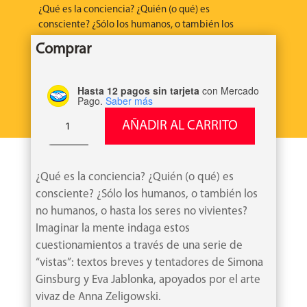
¿Qué es la conciencia? ¿Quién (o qué) es
consciente? ¿Sólo los humanos, o también los
no humanos, o hasta los seres no vivientes?
Comprar
Imaginar la mente indaga estos
cuestionamientos.
Hasta 12 pagos sin tarjeta
con Mercado
Pago.
Saber más
Imaginar
AÑADIR AL CARRITO
la
mente.
La
conciencia
¿Qué es la conciencia? ¿Quién (o qué) es
vista
consciente? ¿Sólo los humanos, o también los
desde
no humanos, o hasta los seres no vivientes?
la
Imaginar la mente indaga estos
evolución
cuestionamientos a través de una serie de
cantidad
“vistas”: textos breves y tentadores de Simona
Ginsburg y Eva Jablonka, apoyados por el arte
vivaz de Anna Zeligowski.