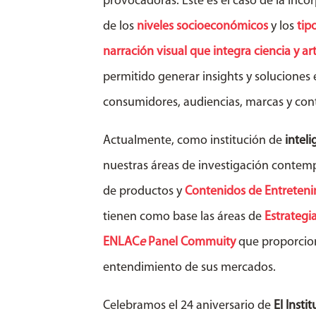
provocadoras. Éste es el caso de la inco
de los
niveles socioeconómicos
y los
tip
narración visual que integra ciencia y ar
permitido generar insights y soluciones
consumidores, audiencias, marcas y con
Actualmente, como institución de
intel
nuestras áreas de investigación contem
de productos y
Contenidos de Entreten
tienen como base las áreas de
Estrategi
ENLAC
e
Panel Commuity
que proporcio
entendimiento de sus mercados.
Celebramos el 24 aniversario de
El Instit