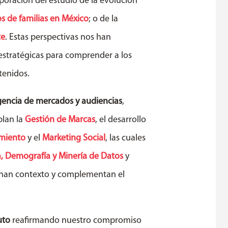
rporación del estudio de la evolución
os de familias en México
; o de la
te
. Estas perspectivas nos han
 estratégicas para comprender a los
tenidos.
igencia de mercados y audiencias
,
plan la
Gestión de Marcas
, el desarrollo
imiento
y el
Marketing Social
, las cuales
a, Demografía y Minería de Datos
y
nan contexto y complementan el
uto
reafirmando nuestro compromiso